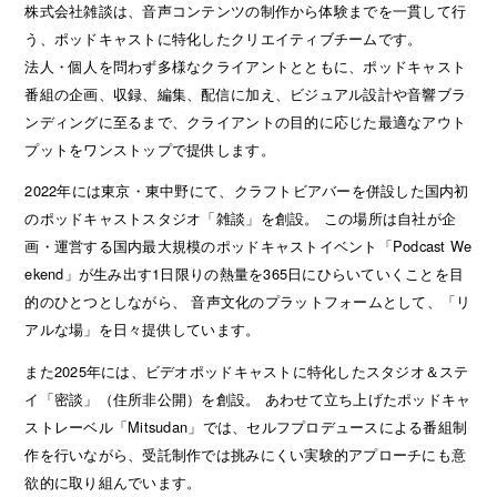
株式会社雑談は、音声コンテンツの制作から体験までを一貫して行
う、ポッドキャストに特化したクリエイティブチームです。
法人・個人を問わず多様なクライアントとともに、ポッドキャスト
番組の企画、収録、編集、配信に加え、ビジュアル設計や音響ブラ
ンディングに至るまで、クライアントの目的に応じた最適なアウト
プットをワンストップで提供します。
2022年には東京・東中野にて、クラフトビアバーを併設した国内初
のポッドキャストスタジオ「雑談」を創設。 この場所は自社が企
画・運営する国内最大規模のポッドキャストイベント「Podcast We
ekend」が生み出す1日限りの熱量を365日にひらいていくことを目
的のひとつとしながら、 音声文化のプラットフォームとして、「リ
アルな場」を日々提供しています。
また2025年には、ビデオポッドキャストに特化したスタジオ＆ステ
イ「密談」（住所非公開）を創設。 あわせて立ち上げたポッドキャ
ストレーベル「Mitsudan」では、セルフプロデュースによる番組制
作を行いながら、受託制作では挑みにくい実験的アプローチにも意
欲的に取り組んでいます。