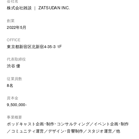
会社名
株式会社雑談 ｜ ZATSUDAN INC.
創業
2022年5月
OFFICE
東京都新宿区北新宿4-35-3 1F
代表取締役
渋谷 優
従業員数
8名
資本金
9,500,000-
事業概要
ポッドキャスト企画･制作･コンサルティング／イベント企画･制作
／コミュニティ運営／デザイン･音響制作／スタジオ運営／他