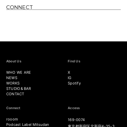
CONNECT
About Us
Find Us
WHO WE ARE
X
NEWS
IG
WORKS
Spotify
STUDIO
&
BAR
CONTACT
Connect
Access
rooom
169-0074
Podcast Label Mitsudan
東京都新宿区北新宿4-35-3